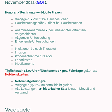
November 2022
(
GOT
)
.
Honorar / Rechnung ---- Mobile Praxen
Wegegeld = Pflicht bei Hausbesuchen
Hausbesuchsgebühr = Pflicht bei Hausbesuchen
AnamneseAnamnese = (bei unbekannter Patienten-
Vorgeschichte)
Allgemein-Untersuchung
Eingehende Untersuchungen
Injektionen (je nach Therapie)
Infusion
Probenentnahme für Labor
Laborkosten
Medikamente
Täglich nach 18.00 Uhr + Wochenende + ges. Feiertage
gelten als
Notdienstzeiten
.
Notdienstgebühr
50€
Wegegeld 3.50 €/km netto (bleibt gleich)
Alle Leistungen =
2- bis 4-facher Satz
je nach Uhrzeit und
Aufwand
Wegegeld